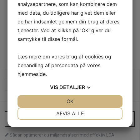
analysepartnere, som kan kombinere dem
med data, du tidligere har givet dem eller
de har indsamlet gennem din brug af deres
tjenester. Ved at klikke på 'OK' giver du
samtykke til disse formål.
Læs mere om vores brug af cookies og
behandling af persondata på vores
hjemmeside.
S
VIS
DETALJER
ø
g
e
JA
NEJ
OK
JA
NEJ
f
NØDVENDIGE
PRÆFERENCER
AFVIS ALLE
t
Seneste indlæg
e
JA
NEJ
JA
NEJ
r
:
MARKETING
STATISTIK
Sådan optimerer du miljøindsatsen med effektiv LCA