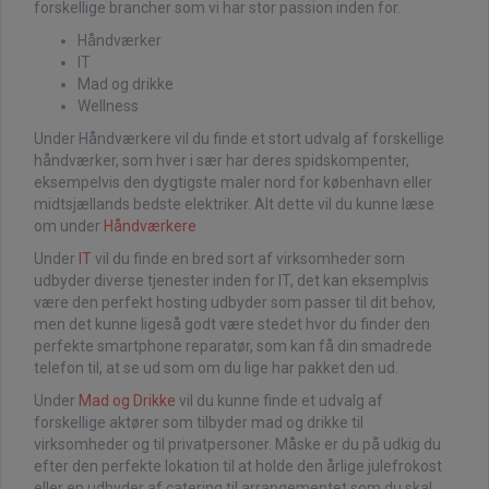
forskellige brancher som vi har stor passion inden for.
Håndværker
IT
Mad og drikke
Wellness
Under Håndværkere vil du finde et stort udvalg af forskellige
håndværker, som hver i sær har deres spidskompenter,
eksempelvis den dygtigste maler nord for københavn eller
midtsjællands bedste elektriker. Alt dette vil du kunne læse
om under
Håndværkere
Under
IT
vil du finde en bred sort af virksomheder som
udbyder diverse tjenester inden for IT, det kan eksemplvis
være den perfekt hosting udbyder som passer til dit behov,
men det kunne ligeså godt være stedet hvor du finder den
perfekte smartphone reparatør, som kan få din smadrede
telefon til, at se ud som om du lige har pakket den ud.
Under
Mad og Drikke
vil du kunne finde et udvalg af
forskellige aktører som tilbyder mad og drikke til
virksomheder og til privatpersoner. Måske er du på udkig du
efter den perfekte lokation til at holde den årlige julefrokost
eller en udbyder af catering til arrangementet som du skal