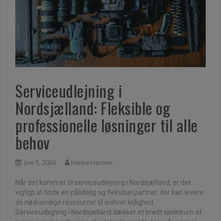
Serviceudlejning i
Nordsjælland: Fleksible og
professionelle løsninger til alle
behov
juni 3, 2026
Hanne Hansen
Når det kommer til serviceudlejning i Nordsjælland, er det
vigtigt at finde en pålidelig og fleksibel partner, der kan levere
de nødvendige ressourcer til enhver lejlighed.
Serviceudlejning i Nordsjælland dækker et bredt spektrum af