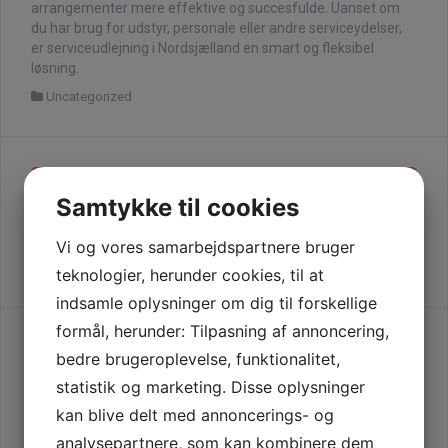
arrangementer mere effektive og succesfulde. Uanset om
du har brug for udstyr, personale eller andre serviceydelser,
er serviceudlejning i Nordsjælland en smart og fleksibel
løsning.
Uncategorized
I
←
DERFOR SKAL DU
SÅDAN OPTIMERER DU
Samtykke til cookies
KØBE TØJ FRA CABANA
MILJØINDSATSEN MED
n
LIVING
EFFEKTIV LCA
Vi og vores samarbejdspartnere bruger
BEREGNING
→
d
teknologier, herunder cookies, til at
l
indsamle oplysninger om dig til forskellige
formål, herunder: Tilpasning af annoncering,
æ
Skriv et svar
bedre brugeroplevelse, funktionalitet,
g
statistik og marketing. Disse oplysninger
Din e-mailadresse vil ikke blive publiceret.
Krævede felter er
s
kan blive delt med annoncerings- og
markeret med
*
analysepartnere, som kan kombinere dem
Kommentar