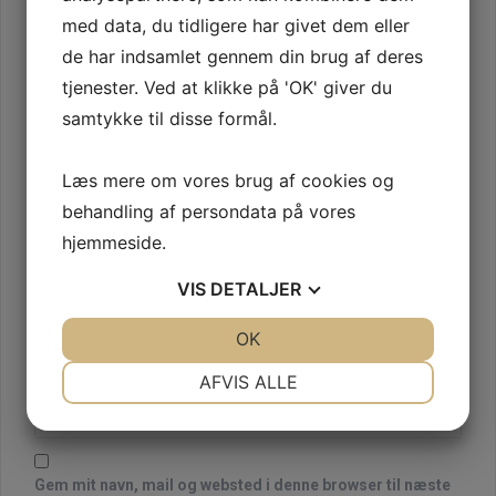
n
med data, du tidligere har givet dem eller
a
de har indsamlet gennem din brug af deres
v
tjenester. Ved at klikke på 'OK' giver du
i
samtykke til disse formål.
g
Læs mere om vores brug af cookies og
a
behandling af persondata på vores
t
Navn
*
hjemmeside.
i
VIS
DETALJER
o
E-mail
*
n
JA
NEJ
OK
JA
NEJ
NØDVENDIGE
PRÆFERENCER
AFVIS ALLE
Websted
JA
NEJ
JA
NEJ
MARKETING
STATISTIK
Gem mit navn, mail og websted i denne browser til næste